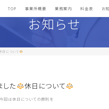
TOP
事業所概要
業務案内
料金表
お
お知らせ
休日について
ました
休日について
、今回は休日についての原則を