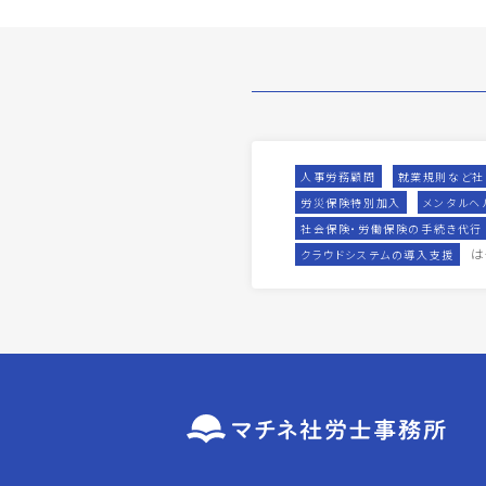
人事労務顧問
就業規則など社
労災保険特別加入
メンタルヘ
社会保険・労働保険の手続き代行
は
クラウドシステムの導入支援